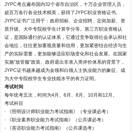
JYPC
考点遍布国内
32
个省市自治区，十万企业管理人员，
超百万各行各业技术精英，获得了
JYPC
职业资格证书。
JYPC
证书广泛用于：政府招标、企业招聘、定岗加薪、资
质升级、大中专院校学生计算学分等。第三方职业资格认
证，是国际通行的认证体系，它通过竞争取得社会承认和社
会地位，往往更加重视质量和信用，更加紧密结合经济与生
产的实际需要，更加能够适应职场变化和社会发展。在国家
实施“放管服”政策、政府退出非准入类评价体系的背景下，
JYPC
证书越来越成为金领和白领人士执业能力的象征、成
为大中专院校学生专业技能水平的有力证明。
考试时间
每年统考五次，时间为
4
月、
6
月、
8
月、
10
月和
12
月。
考试科目
· 《照明设计师职业能力考试指南》（专业课必考）
· 《职业素养职业能力考试指南》（公共课必考）
· 《英语职业能力考试指南》（公共课选考）