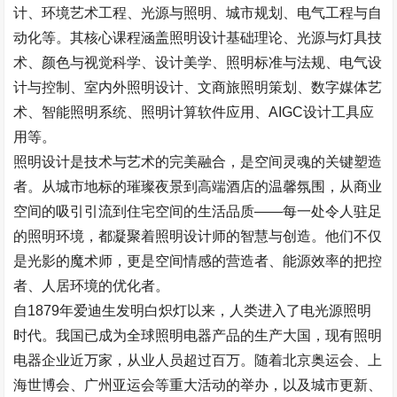
计、环境艺术工程、光源与照明、城市规划、电气工程与自
动化等。其核心课程涵盖照明设计基础理论、光源与灯具技
术、颜色与视觉科学、设计美学、照明标准与法规、电气设
计与控制、室内外照明设计、文商旅照明策划、数字媒体艺
术、智能照明系统、照明计算软件应用、
AIGC
设计工具应
用等。
照明设计是技术与艺术的完美融合，是空间灵魂的关键塑造
者。从城市地标的璀璨夜景到高端酒店的温馨氛围，从商业
空间的吸引引流到住宅空间的生活品质——每一处令人驻足
的照明环境，都凝聚着照明设计师的智慧与创造。他们不仅
是光影的魔术师，更是空间情感的营造者、能源效率的把控
者、人居环境的优化者。
自
1879
年爱迪生发明白炽灯以来，人类进入了电光源照明
时代。我国已成为全球照明电器产品的生产大国，现有照明
电器企业近万家，从业人员超过百万。随着北京奥运会、上
海世博会、广州亚运会等重大活动的举办，以及城市更新、