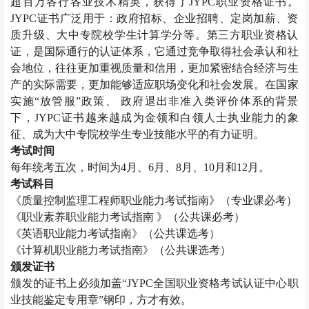
超百万各行各业技术精英，获得了JYPC职业资格证书。
JYPC证书广泛用于：政府招标、企业招聘、定岗加薪、资
质升级、大中专院校学生计算学分等。第三方职业资格认
证，是国际通行的认证体系，它通过竞争取得社会承认和社
会地位，往往更加重视质量和信用，更加紧密结合经济与生
产的实际需要，更加能够适应职场变化和社会发展。在国家
实施“放管服”政策、 政府退出非准入类评价体系的背景
下，JYPC证书越来越成为金领和白领人士执业能力的象
征、成为大中专院校学生专业技能水平的有力证明。
考试时间
每年统考五次，时间为
4月、6月、8月、10月和12月。
考试科目
《
质量控制监理工程师
职业能力考试指南》（专业课必考）
《职业素养职业能力考试指南
》（公共课必考）
《英语职业能力考试指南》（公共课选考）
《计算机职业能力考试指南》（公共课选考）
颁发证书
颁发的证书上必须加盖
“JYPC全国职业资格考试认证中心职
业技能鉴定专用章”钢印，方才有效。