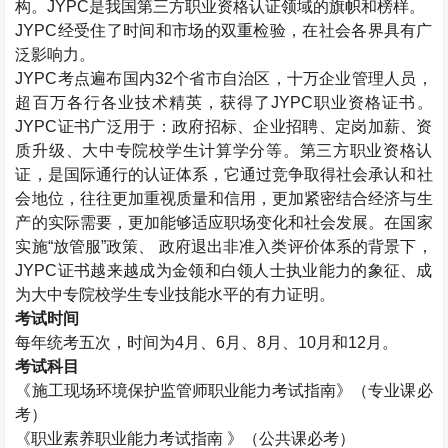
构。
JYPC
是我国第三方职业资格认证领域的旗帜和榜样。
JYPC
经受住了时间和市场的双重检验，在社会各界具有广
泛影响力。
JYPC
考点遍布国内
32
个省市自治区，十万企业管理人员，
超百万各行各业技术精英，获得了
JYPC
职业资格证书。
JYPC
证书广泛用于：政府招标、企业招聘、定岗加薪、资
质升级、大中专院校学生计算学分等。第三方职业资格认
证，是国际通行的认证体系，它通过竞争取得社会承认和社
会地位，往往更加重视质量和信用，更加紧密结合经济与生
产的实际需要，更加能够适应职场变化和社会发展。在国家
实施“放管服”政策、 政府退出非准入类评价体系的背景下，
JYPC
证书越来越成为金领和白领人士执业能力的象征、成
为大中专院校学生专业技能水平的有力证明。
考试时间
每年统考五次，时间为
4
月、
6
月、
8
月、
10
月和
12
月。
考试科目
《施工现场环境保护监管师职业能力考试指南》（专业课必
考）
《职业素养职业能力考试指南 》（公共课必考）